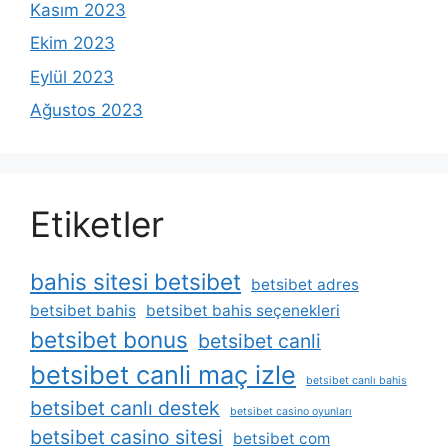
Kasım 2023
Ekim 2023
Eylül 2023
Ağustos 2023
Etiketler
bahis sitesi betsibet
betsibet adres
betsibet bahis
betsibet bahis seçenekleri
betsibet bonus
betsibet canli
betsibet canli maç izle
betsibet canlı bahis
betsibet canlı destek
betsibet casino oyunları
betsibet casino sitesi
betsibet com