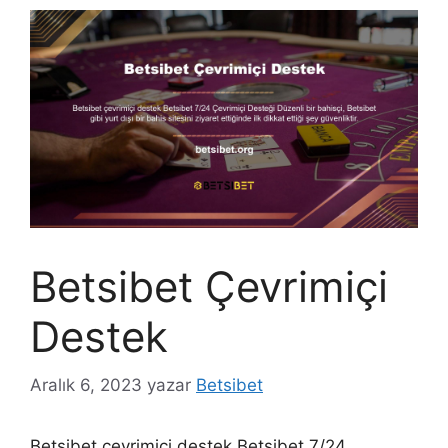
Betsibet Çevrimiçi
Destek
Aralık 6, 2023
yazar
Betsibet
Betsibet çevrimiçi destek Betsibet 7/24