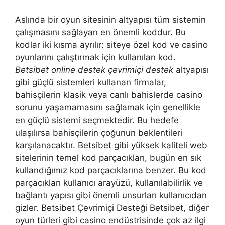
Aslında bir oyun sitesinin altyapısı tüm sistemin
çalışmasını sağlayan en önemli koddur. Bu
kodlar iki kısma ayrılır: siteye özel kod ve casino
oyunlarını çalıştırmak için kullanılan kod.
Betsibet online destek çevrimiçi destek
altyapısı
gibi güçlü sistemleri kullanan firmalar,
bahisçilerin klasik veya canlı bahislerde casino
sorunu yaşamamasını sağlamak için genellikle
en güçlü sistemi seçmektedir. Bu hedefe
ulaşılırsa bahisçilerin çoğunun beklentileri
karşılanacaktır. Betsibet gibi yüksek kaliteli web
sitelerinin temel kod parçacıkları, bugün en sık
kullandığımız kod parçacıklarına benzer. Bu kod
parçacıkları kullanıcı arayüzü, kullanılabilirlik ve
bağlantı yapısı gibi önemli unsurları kullanıcıdan
gizler. Betsibet Çevrimiçi Desteği Betsibet, diğer
oyun türleri gibi casino endüstrisinde çok az ilgi