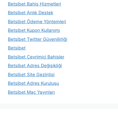
Betsibet Bahis Hizmetleri
Betsibet Anlık Destek
Betsibet Ödeme Yöntemleri
Betsibet Kupon Kullanımı
Betsibet Twitter Güvenilirliği
Betsibet
Betsibet Çevrimiçi Bahisler
Betsibet Adres Değişikliği
Betsibet Site Gezintisi
Betsibet Adres Kuruluşu
Betsibet Maç Yayınları