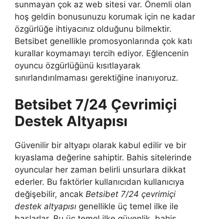
sunmayan çok az web sitesi var. Önemli olan
hoş geldin bonusunuzu korumak için ne kadar
özgürlüğe ihtiyacınız olduğunu bilmektir.
Betsibet genellikle promosyonlarında çok katı
kurallar koymamayı tercih ediyor. Eğlencenin
oyuncu özgürlüğünü kısıtlayarak
sınırlandırılmaması gerektiğine inanıyoruz.
Betsibet 7/24 Çevrimiçi
Destek Altyapısı
Güvenilir bir altyapı olarak kabul edilir ve bir
kıyaslama değerine sahiptir. Bahis sitelerinde
oyuncular her zaman belirli unsurlara dikkat
ederler. Bu faktörler kullanıcıdan kullanıcıya
değişebilir, ancak
Betsibet 7/24 çevrimiçi
destek altyapısı
genellikle üç temel ilke ile
başlarlar. Bu üç temel ilke güvenlik, bahis