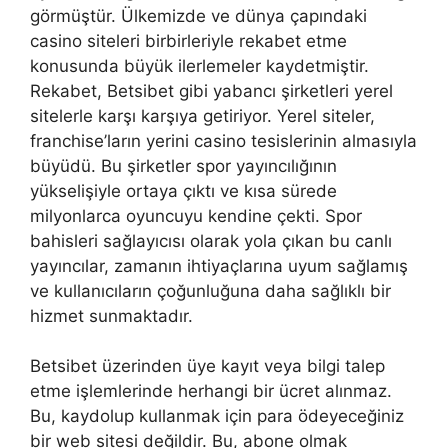
görmüştür. Ülkemizde ve dünya çapındaki
casino siteleri birbirleriyle rekabet etme
konusunda büyük ilerlemeler kaydetmiştir.
Rekabet, Betsibet gibi yabancı şirketleri yerel
sitelerle karşı karşıya getiriyor. Yerel siteler,
franchise’ların yerini casino tesislerinin almasıyla
büyüdü. Bu şirketler spor yayıncılığının
yükselişiyle ortaya çıktı ve kısa sürede
milyonlarca oyuncuyu kendine çekti. Spor
bahisleri sağlayıcısı olarak yola çıkan bu canlı
yayıncılar, zamanın ihtiyaçlarına uyum sağlamış
ve kullanıcıların çoğunluğuna daha sağlıklı bir
hizmet sunmaktadır.
Betsibet üzerinden üye kayıt veya bilgi talep
etme işlemlerinde herhangi bir ücret alınmaz.
Bu, kaydolup kullanmak için para ödeyeceğiniz
bir web sitesi değildir. Bu, abone olmak