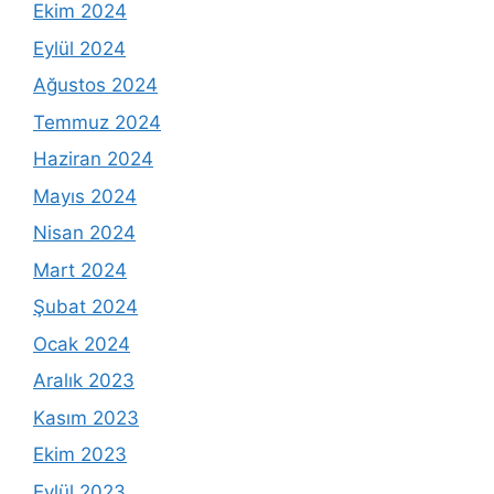
Ekim 2024
Eylül 2024
Ağustos 2024
Temmuz 2024
Haziran 2024
Mayıs 2024
Nisan 2024
Mart 2024
Şubat 2024
Ocak 2024
Aralık 2023
Kasım 2023
Ekim 2023
Eylül 2023