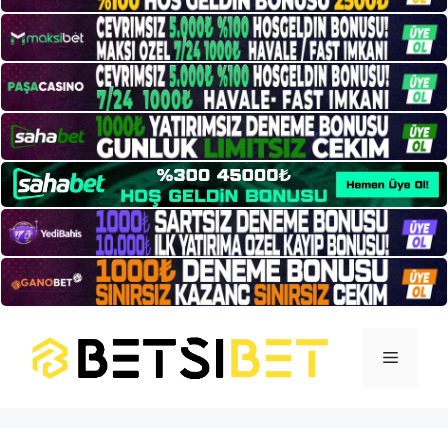
İçeriğe
atla
Menü