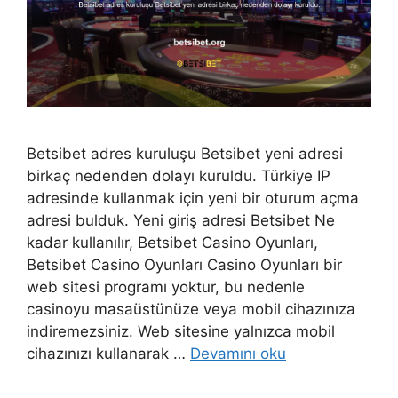
Betsibet adres kuruluşu Betsibet yeni adresi
birkaç nedenden dolayı kuruldu. Türkiye IP
adresinde kullanmak için yeni bir oturum açma
adresi bulduk. Yeni giriş adresi Betsibet Ne
kadar kullanılır, Betsibet Casino Oyunları,
Betsibet Casino Oyunları Casino Oyunları bir
web sitesi programı yoktur, bu nedenle
casinoyu masaüstünüze veya mobil cihazınıza
indiremezsiniz. Web sitesine yalnızca mobil
cihazınızı kullanarak …
Devamını oku