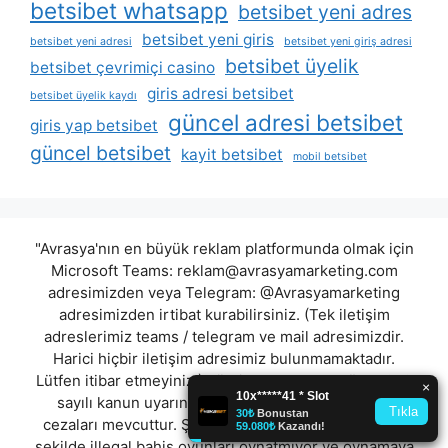
betsibet whatsapp
betsibet yeni adres
betsibet yeni giris
betsibet yeni adresi
betsibet yeni giriş adresi
betsibet üyelik
betsibet çevrimiçi casino
giris adresi betsibet
betsibet üyelik kaydı
güncel adresi betsibet
giris yap betsibet
güncel betsibet
kayit betsibet
mobil betsibet
"Avrasya'nın en büyük reklam platformunda olmak için
Microsoft Teams:
reklam@avrasyamarketing.com
adresimizden veya Telegram: @Avrasyamarketing
adresimizden irtibat kurabilirsiniz. (Tek iletişim
adreslerimiz teams / telegram ve mail adresimizdir.
Harici hiçbir iletişim adresimiz bulunmamaktadır.
Lütfen itibar etmeyiniz.) Türkiye yasalarına göre 7258
sayılı kanun uyarınca yasa dışı bahis oynamanın
cezaları mevcuttur. Şu an bulunduğunuz site hiç bir
şekilde illegal bahis oyunları oynatmıyor ve oynamaya