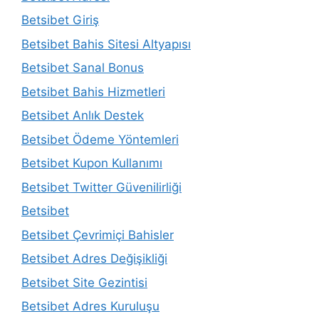
Betsibet Giriş
Betsibet Bahis Sitesi Altyapısı
Betsibet Sanal Bonus
Betsibet Bahis Hizmetleri
Betsibet Anlık Destek
Betsibet Ödeme Yöntemleri
Betsibet Kupon Kullanımı
Betsibet Twitter Güvenilirliği
Betsibet
Betsibet Çevrimiçi Bahisler
Betsibet Adres Değişikliği
Betsibet Site Gezintisi
Betsibet Adres Kuruluşu