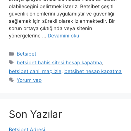
olabileceğini belirtmek isteriz. Betsibet çeşitli
güvenlik önlemlerini uygulamıştır ve güvenliği
sağlamak için sürekli olarak izlenmektedir. Bir
sorun ortaya çıktığında veya sitenin
yönergelerine …
Devamını oku
Kategoriler
Betsibet
Etiketler
betsibet bahis sitesi hesap kapatma
,
betsibet canli maç izle
,
betsibet hesap kapatma
Yorum yap
Son Yazılar
Betsibet Adresi