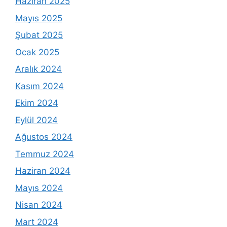
Haziran 2025
Mayıs 2025
Şubat 2025
Ocak 2025
Aralık 2024
Kasım 2024
Ekim 2024
Eylül 2024
Ağustos 2024
Temmuz 2024
Haziran 2024
Mayıs 2024
Nisan 2024
Mart 2024