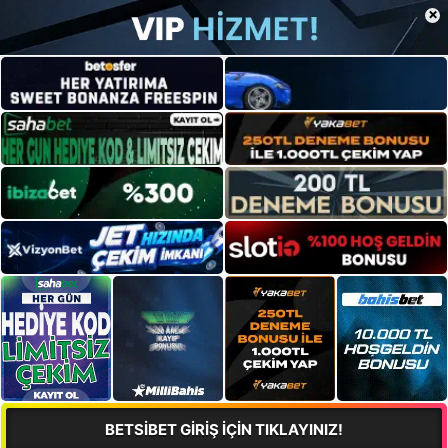
×
BETSİBET GİRİŞ İÇİN TIKLAYINIZ!