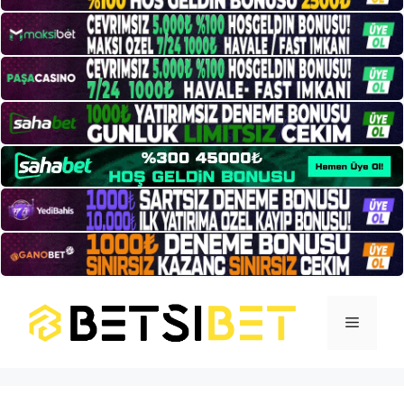
İçeriğe
atla
Menü