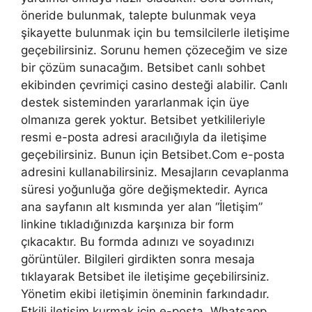
öneride bulunmak, talepte bulunmak veya
şikayette bulunmak için bu temsilcilerle iletişime
geçebilirsiniz. Sorunu hemen çözeceğim ve size
bir çözüm sunacağım. Betsibet canlı sohbet
ekibinden çevrimiçi casino desteği alabilir. Canlı
destek sisteminden yararlanmak için üye
olmanıza gerek yoktur. Betsibet yetkilileriyle
resmi e-posta adresi aracılığıyla da iletişime
geçebilirsiniz. Bunun için Betsibet.Com e-posta
adresini kullanabilirsiniz. Mesajların cevaplanma
süresi yoğunluğa göre değişmektedir. Ayrıca
ana sayfanın alt kısmında yer alan “İletişim”
linkine tıkladığınızda karşınıza bir form
çıkacaktır. Bu formda adınızı ve soyadınızı
görüntüler. Bilgileri girdikten sonra mesaja
tıklayarak Betsibet ile iletişime geçebilirsiniz.
Yönetim ekibi iletişimin öneminin farkındadır.
Etkili iletişim kurmak için e-posta, Whatsapp,