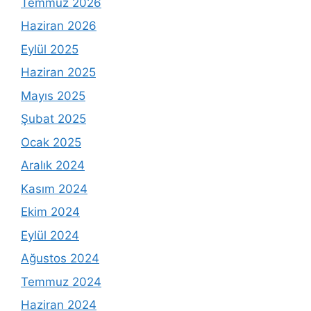
Temmuz 2026
Haziran 2026
Eylül 2025
Haziran 2025
Mayıs 2025
Şubat 2025
Ocak 2025
Aralık 2024
Kasım 2024
Ekim 2024
Eylül 2024
Ağustos 2024
Temmuz 2024
Haziran 2024