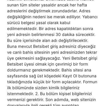
sunan tüm siteler yasaldır ancak her hafta
adreslerini değiştirmek zorundadırlar. Adres
değişikliğinin nedeni ise merak ediliyor. Yabancı
sürücü belgesi yasal olarak kabul
edilmemektedir. Bir adres kapatıldıktan sonra
yeni adresin belirlenmesi 30 dakika sürecektir.
Bu süre içerisinde alan adı değiştirilecektir.
Buna mevcut Betsibet giriş adresiniz diyeceğiz
ve canlı bahis sitesinin yeni adresinizden tekrar
üye çekmesini sağlayacağız. Yeni Betsibet girişi
Betsibet üyesi olmak için çevrimiçi bir form
doldurmanız gerekmektedir. Bahis sitesi ana
sayfasında sağ üst köşedeki Kayıt Ol butonuna
tıkladığınızda küçük bir form açılacaktır. Formun
ilk bölümünde sizden kimlik bilgileriniz
istenmektedir. 2. Bu bölüm kişisel bilgilerinizi
vermenizi gerektirir. Son adımda, web sitenizin
dosyalarıyla ilgili gerekli tüm ayrıntıları