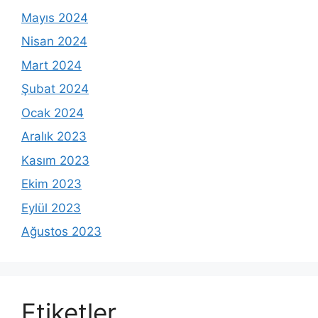
Mayıs 2024
Nisan 2024
Mart 2024
Şubat 2024
Ocak 2024
Aralık 2023
Kasım 2023
Ekim 2023
Eylül 2023
Ağustos 2023
Etiketler