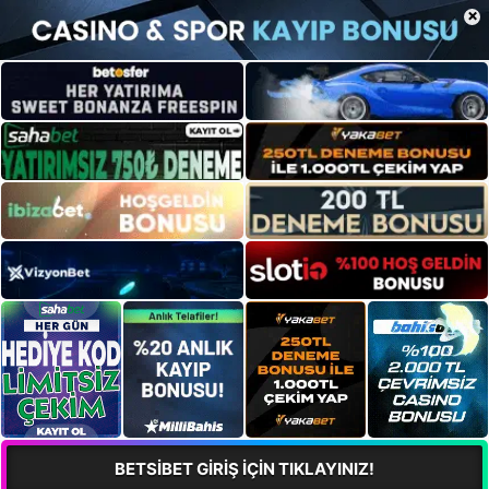
×
BETSİBET GİRİŞ İÇİN TIKLAYINIZ!