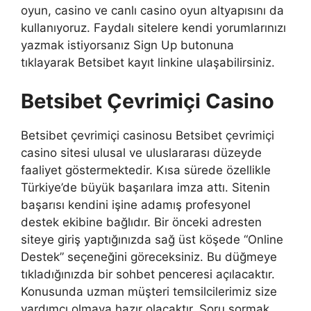
oyun, casino ve canlı casino oyun altyapısını da
kullanıyoruz. Faydalı sitelere kendi yorumlarınızı
yazmak istiyorsanız Sign Up butonuna
tıklayarak Betsibet kayıt linkine ulaşabilirsiniz.
Betsibet Çevrimiçi Casino
Betsibet çevrimiçi casinosu Betsibet çevrimiçi
casino sitesi ulusal ve uluslararası düzeyde
faaliyet göstermektedir. Kısa sürede özellikle
Türkiye’de büyük başarılara imza attı. Sitenin
başarısı kendini işine adamış profesyonel
destek ekibine bağlıdır. Bir önceki adresten
siteye giriş yaptığınızda sağ üst köşede “Online
Destek” seçeneğini göreceksiniz. Bu düğmeye
tıkladığınızda bir sohbet penceresi açılacaktır.
Konusunda uzman müşteri temsilcilerimiz size
yardımcı olmaya hazır olacaktır. Soru sormak,