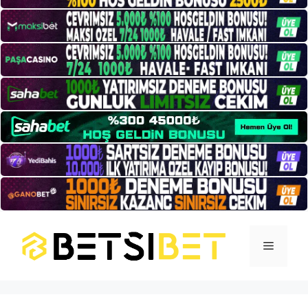
İçeriğe
atla
Menü