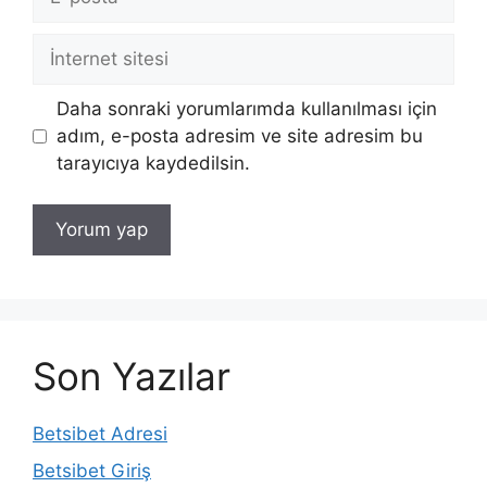
posta
İnternet
sitesi
Daha sonraki yorumlarımda kullanılması için
adım, e-posta adresim ve site adresim bu
tarayıcıya kaydedilsin.
Son Yazılar
Betsibet Adresi
Betsibet Giriş