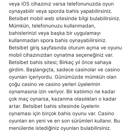
veya iOS cihazınız varsa telefonunuzda oyun
oynayabilir veya sporda bahis yapabilirsiniz.
Betsibet mobil web sitesinde bilgi bulabilirsiniz.
Mümkün, telefonunuzu kullanmadan,
bahislerinizi veya başka bir uygulamayı
kullanmadan spora bahis oynayabilirsiniz.
Betsibet giriş sayfasında oturum açma ve oyunu
mobil cihazınızdan oynatma seçeneğiniz var.
Betsibet bahis sitesi; Birkaç yıl önce sahaya
girdim. Başlangıçta, sadece casinolar ve casino
oyunları içeriyordu. Günümüzde mümkün olan
çoğu casino ve casino yerleri üyelerinin
oynamasına izin veriyor. Bir katılımcı ne kadar
çok maç oynarsa, kazanma olasılıkları o kadar
artar. Betsibet bahis sitesinde üyelerin
oynaması için birçok bahis oyunu var. Casino
oyunları en yeni ve en son sürümleri kullanır. Bu
menülerde istediğiniz oyunları bulabilirsiniz.