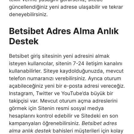
güncellendiğiniz yeni adrese ulaşabilir ve tekrar
deneyebilirsiniz.
Betsibet Adres Alma Anlık
Destek
Betsibet giriş sitesinin yeni adresini almak
isteyen kullanıcılar, sitenin 7-24 iletişim kanalını
kullanabilirler. Siteye kaydolduğunuzda, mevcut
telefon numaranızı verebilirsiniz. Ayrıca oturum
açabileceğiniz yeni bir e-posta adresi vereceğiz.
Instagram, Twitter ve YouTube’da büyük bir
takipçisi var. Mevcut oturum açma adreslerini
görmek için Sitenin resmi sosyal medya
hesaplarını kontrol edebilir ve Sitedeki en son
kampanyaları öğrenebilirsiniz.
Betsibet adres
alma anlık destek
bahisleri müşterileri için kolay