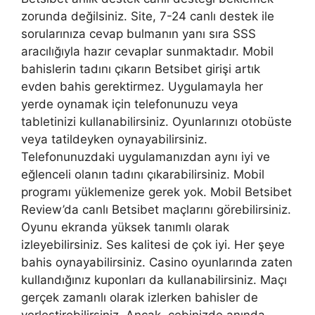
zorunda değilsiniz. Site, 7-24 canlı destek ile
sorularınıza cevap bulmanın yanı sıra SSS
aracılığıyla hazır cevaplar sunmaktadır. Mobil
bahislerin tadını çıkarın Betsibet girişi artık
evden bahis gerektirmez. Uygulamayla her
yerde oynamak için telefonunuzu veya
tabletinizi kullanabilirsiniz. Oyunlarınızı otobüste
veya tatildeyken oynayabilirsiniz.
Telefonunuzdaki uygulamanızdan aynı iyi ve
eğlenceli olanın tadını çıkarabilirsiniz. Mobil
programı yüklemenize gerek yok. Mobil Betsibet
Review’da canlı Betsibet maçlarını görebilirsiniz.
Oyunu ekranda yüksek tanımlı olarak
izleyebilirsiniz. Ses kalitesi de çok iyi. Her şeye
bahis oynayabilirsiniz. Casino oyunlarında zaten
kullandığınız kuponları da kullanabilirsiniz. Maçı
gerçek zamanlı olarak izlerken bahisler de