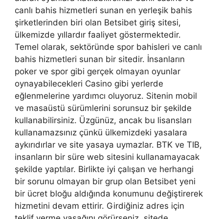
canlı bahis hizmetleri sunan en yerleşik bahis
şirketlerinden biri olan Betsibet giriş sitesi,
ülkemizde yıllardır faaliyet göstermektedir.
Temel olarak, sektöründe spor bahisleri ve canlı
bahis hizmetleri sunan bir sitedir. İnsanların
poker ve spor gibi gerçek olmayan oyunlar
oynayabilecekleri Casino gibi yerlerde
eğlenmelerine yardımcı oluyoruz. Sitenin mobil
ve masaüstü sürümlerini sorunsuz bir şekilde
kullanabilirsiniz. Üzgünüz, ancak bu lisansları
kullanamazsınız çünkü ülkemizdeki yasalara
aykırıdırlar ve site yasaya uymazlar. BTK ve TIB,
insanların bir süre web sitesini kullanamayacak
şekilde yaptılar. Birlikte iyi çalışan ve herhangi
bir sorunu olmayan bir grup olan Betsibet yeni
bir ücret bloğu aldığında konumunu değiştirerek
hizmetini devam ettirir. Girdiğiniz adres için
teklif verme yasağını görürseniz, sitede