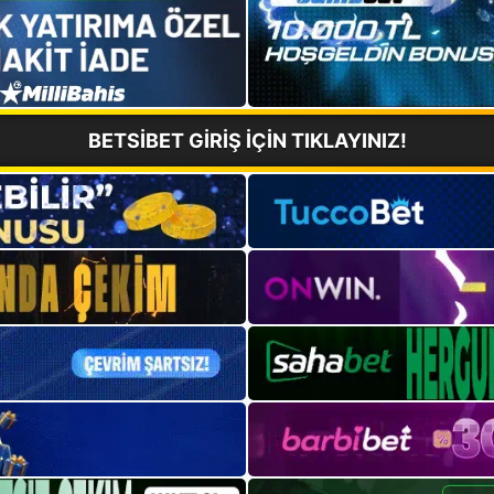
BETSİBET GİRİŞ İÇİN TIKLAYINIZ!