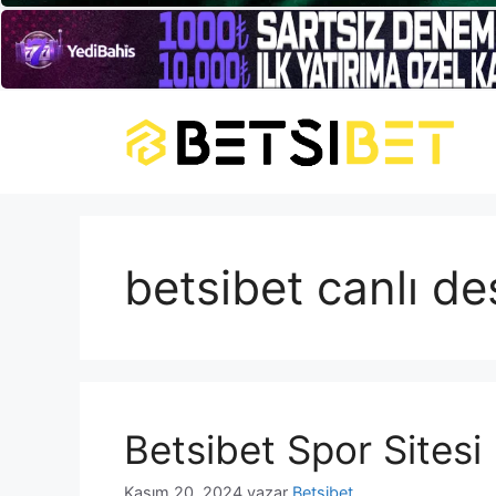
İçeriğe
atla
betsibet canlı de
Betsibet Spor Sitesi
Kasım 20, 2024
yazar
Betsibet