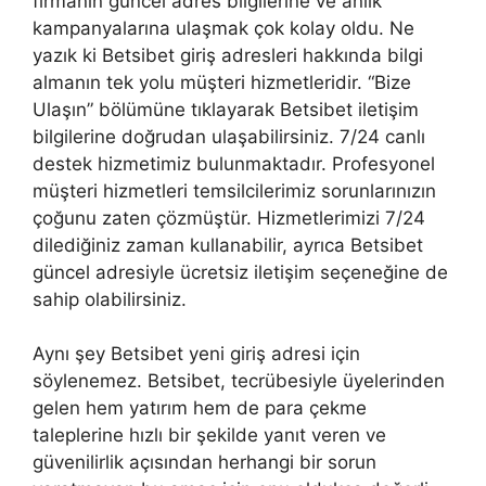
firmanın güncel adres bilgilerine ve anlık
kampanyalarına ulaşmak çok kolay oldu. Ne
yazık ki Betsibet giriş adresleri hakkında bilgi
almanın tek yolu müşteri hizmetleridir. “Bize
Ulaşın” bölümüne tıklayarak Betsibet iletişim
bilgilerine doğrudan ulaşabilirsiniz. 7/24 canlı
destek hizmetimiz bulunmaktadır. Profesyonel
müşteri hizmetleri temsilcilerimiz sorunlarınızın
çoğunu zaten çözmüştür. Hizmetlerimizi 7/24
dilediğiniz zaman kullanabilir, ayrıca Betsibet
güncel adresiyle ücretsiz iletişim seçeneğine de
sahip olabilirsiniz.
Aynı şey Betsibet yeni giriş adresi için
söylenemez. Betsibet, tecrübesiyle üyelerinden
gelen hem yatırım hem de para çekme
taleplerine hızlı bir şekilde yanıt veren ve
güvenilirlik açısından herhangi bir sorun