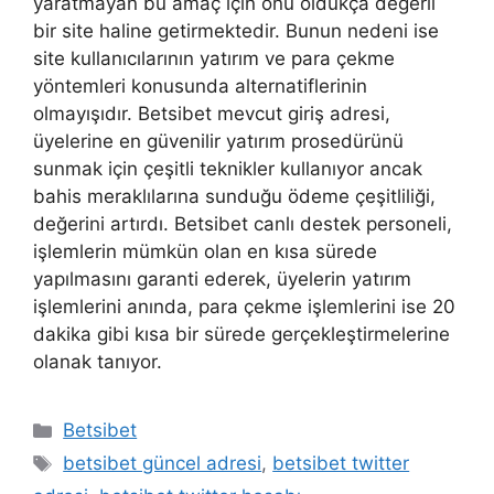
yaratmayan bu amaç için onu oldukça değerli
bir site haline getirmektedir. Bunun nedeni ise
site kullanıcılarının yatırım ve para çekme
yöntemleri konusunda alternatiflerinin
olmayışıdır. Betsibet mevcut giriş adresi,
üyelerine en güvenilir yatırım prosedürünü
sunmak için çeşitli teknikler kullanıyor ancak
bahis meraklılarına sunduğu ödeme çeşitliliği,
değerini artırdı. Betsibet canlı destek personeli,
işlemlerin mümkün olan en kısa sürede
yapılmasını garanti ederek, üyelerin yatırım
işlemlerini anında, para çekme işlemlerini ise 20
dakika gibi kısa bir sürede gerçekleştirmelerine
olanak tanıyor.
Kategoriler
Betsibet
Etiketler
betsibet güncel adresi
,
betsibet twitter