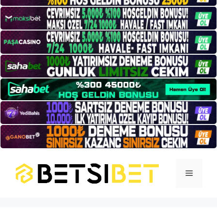
İçeriğe
atla
Menü