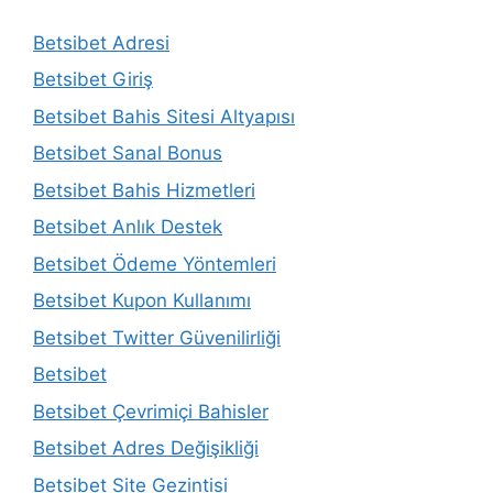
Betsibet Adresi
Betsibet Giriş
Betsibet Bahis Sitesi Altyapısı
Betsibet Sanal Bonus
Betsibet Bahis Hizmetleri
Betsibet Anlık Destek
Betsibet Ödeme Yöntemleri
Betsibet Kupon Kullanımı
Betsibet Twitter Güvenilirliği
Betsibet
Betsibet Çevrimiçi Bahisler
Betsibet Adres Değişikliği
Betsibet Site Gezintisi