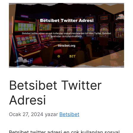
Betsibet Twitter
Adresi
Ocak 27, 2024
yazar
Betsibet
Betsibet twitter adresi en çok kullanılan sosyal