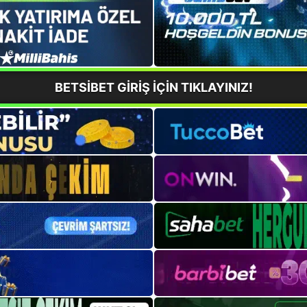
BETSİBET GİRİŞ İÇİN TIKLAYINIZ!