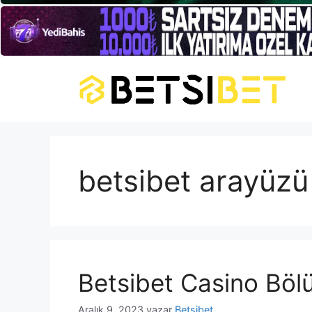
İçeriğe
atla
betsibet arayüzü
Betsibet Casino Bö
Aralık 9, 2023
yazar
Betsibet