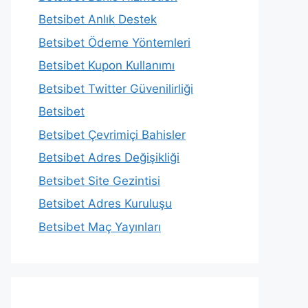
Betsibet Anlık Destek
Betsibet Ödeme Yöntemleri
Betsibet Kupon Kullanımı
Betsibet Twitter Güvenilirliği
Betsibet
Betsibet Çevrimiçi Bahisler
Betsibet Adres Değişikliği
Betsibet Site Gezintisi
Betsibet Adres Kuruluşu
Betsibet Maç Yayınları