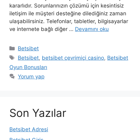
kararlıdır. Sorunlarınızın çözümü için kesintisiz
iletişim ile müşteri desteğine dilediğiniz zaman
ulaşabilirsiniz. Telefonlar, tabletler, bilgisayarlar
ve internete bağlı diğer …
Devamını oku
Kategoriler
Betsibet
Etiketler
Betsibet
,
betsibet çevrimiçi casino
,
Betsibet
Oyun Bonusları
Yorum yap
Son Yazılar
Betsibet Adresi
Betsibet Giriş