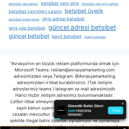
betsibet yeni giris
betsibet yeni adresi
betsibet yeni giriş adresi
betsibet üyelik
betsibet çevrimiçi casino
giris adresi betsibet
betsibet üyelik kaydı
güncel adresi betsibet
giris yap betsibet
güncel betsibet
kayit betsibet
mobil betsibet
"Avrasya'nın en büyük reklam platformunda olmak için
Microsoft Teams:
reklam@avrasyamarketing.com
adresimizden veya Telegram: @Avrasyamarketing
adresimizden irtibat kurabilirsiniz. (Tek iletişim
adreslerimiz teams / telegram ve mail adresimizdir.
Harici hiçbir iletişim adresimiz bulunmamaktadır.
Lütfen itibar etmeyiniz.) Türkiye yasalarına göre 7258
sayılı kanun uyarınca yasa dışı bahis oynamanın
cezaları mevcuttur. Şu an bulunduğunuz site hiç bir
şekilde illegal bahis oyunları oynatmıyor ve oynamaya
aracı olmuyordur.
betjet
|
marlabet
|
grandoperabet
|